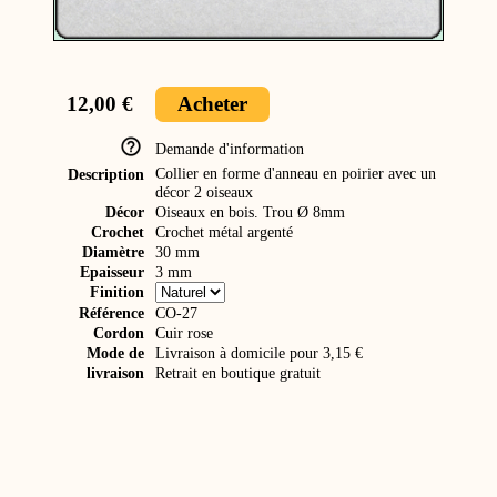
12,00 €
Acheter
Demande d'information
Collier en forme d'anneau en poirier avec un
Description
décor 2 oiseaux
Décor
Oiseaux en bois. Trou Ø 8mm
Crochet
Crochet métal argenté
Diamètre
30 mm
Epaisseur
3 mm
Finition
Référence
CO-27
Cordon
Cuir rose
Mode de
Livraison à domicile pour 3,15 €
livraison
Retrait en boutique gratuit